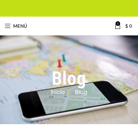
0
MENÚ
$
0
Blog
Inicio
Blog